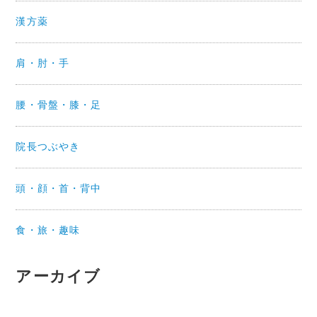
漢方薬
肩・肘・手
腰・骨盤・膝・足
院長つぶやき
頭・顔・首・背中
食・旅・趣味
アーカイブ