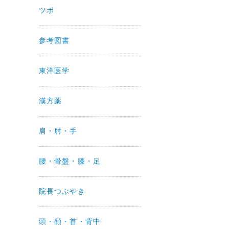
ツボ
参考図書
東洋医学
漢方薬
肩・肘・手
腰・骨盤・膝・足
院長つぶやき
頭・顔・首・背中