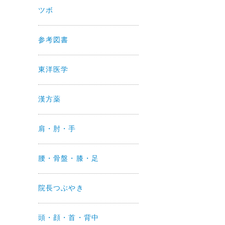
ツボ
参考図書
東洋医学
漢方薬
肩・肘・手
腰・骨盤・膝・足
院長つぶやき
頭・顔・首・背中