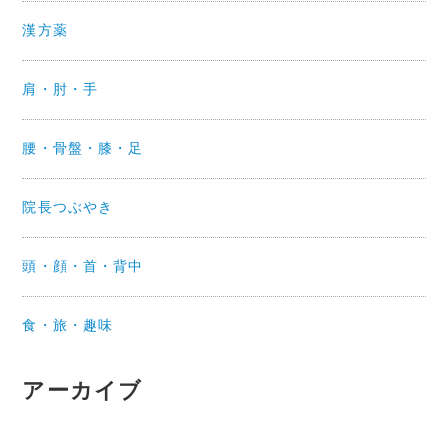
漢方薬
肩・肘・手
腰・骨盤・膝・足
院長つぶやき
頭・顔・首・背中
食・旅・趣味
アーカイブ