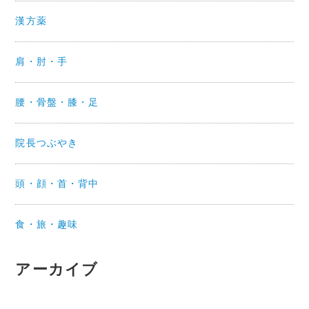
漢方薬
肩・肘・手
腰・骨盤・膝・足
院長つぶやき
頭・顔・首・背中
食・旅・趣味
アーカイブ